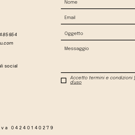
 485654
iu.com
li social
Accetto termini e condizioni
d'uso
Iva 04240140279