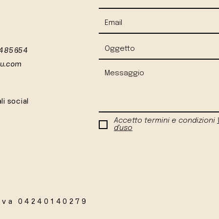
 485654
iu.com
li social
Accetto termini e condizioni
d'uso
Iva 04240140279