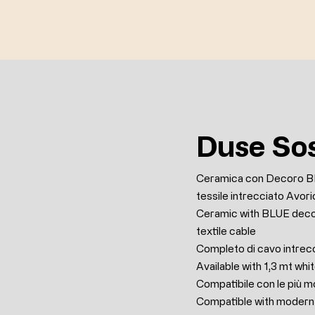
Duse So
Ceramica con Decoro BL
tessile intrecciato Avori
Ceramic with BLUE deco
textile cable
Completo di cavo intrecc
Available with 1,3 mt whi
Compatibile con le pi
Compatible with moder