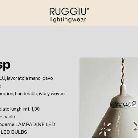
sp
U, lavorato a mano, cavo
o
ration, handmade, ivory woven
iato lungh. mt. 1,30
te cable
ù moderne LAMPADINE LED
n LED BULBS