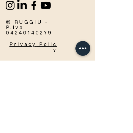
© RUGGIU -
P.Iva
04240140279
Privacy
Polic
y
Accetto termini e condizioni
Visualizza termini d'uso