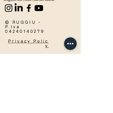
© RUGGIU -
P.Iva
04240140279
Privacy
Polic
y
Accetto termini e condizioni