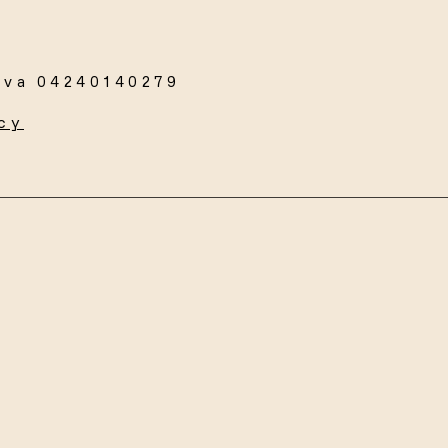
Iva 04240140279
cy