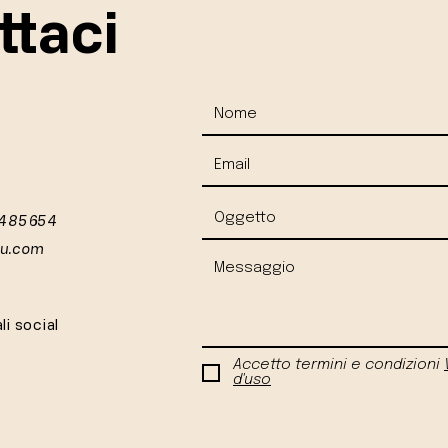
ttaci
 485654
iu.com
li social
Accetto termini e condizioni
d'uso