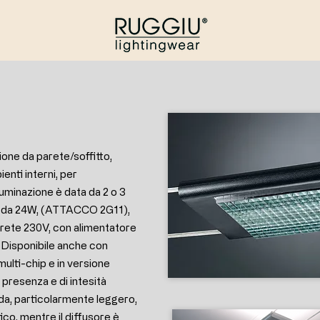
ione da parete/soffitto,
ienti interni, per
lluminazione è data da 2 o 3
i da 24W, (ATTACCO 2G11),
i rete 230V, con alimentatore
 Disponibile anche con
ulti-chip e in versione
presenza e di intesità
da, particolarmente leggero,
ico, mentre il diffusore è