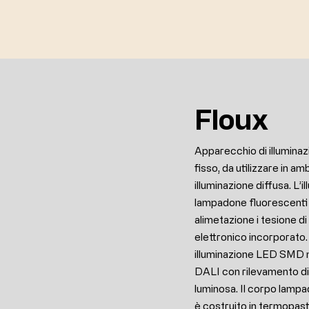
Floux
Apparecchio di illuminaz
fisso, da utilizzare in amb
illuminazione diffusa. L’i
lampadone fluorescent
alimetazione i tesione d
elettronico incorporato.
illuminazione LED SMD m
DALI con rilevamento di 
luminosa. Il corpo lampa
è costruito in termopast