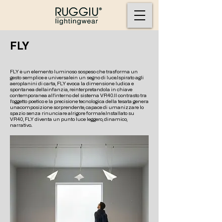
FLY
FLY è un elemento luminoso sospeso che trasforma un
gesto semplice e universalein un segno di luce.Ispirato agli
aeroplanini di carta, FLY evoca la dimensione ludica e
spontanea dellainfanzia, reinterpretandola in chiave
contemporanea all’interno del sistema VR40.Il contrasto tra
l’oggetto poetico e la precisione tecnologica della tesata genera
unacomposizione sorprendente, capace di umanizzare lo
spazio senza rinunciare alrigore formale.Installato su
VR40, FLY diventa un punto luce leggero, dinamico,
narrativo..