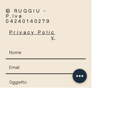
© RUGGIU -
P.Iva
04240140279
Privacy
Polic
y
Accetto termini e condizioni
Visualizza termini d'uso