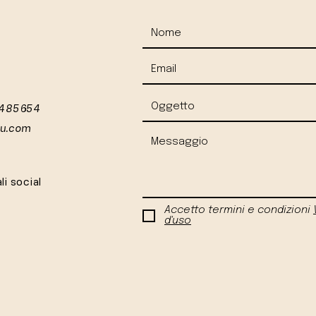
 485654
iu.com
li social
Accetto termini e condizioni
d'uso