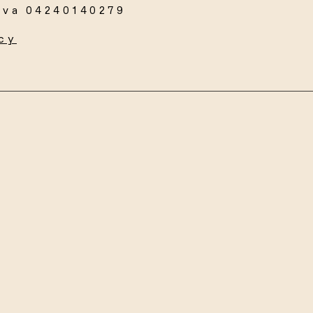
Iva 04240140279
cy