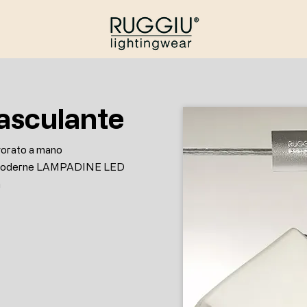
asculante
avorato a mano
iù moderne LAMPADINE LED
a