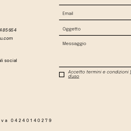
 485654
iu.com
li social
Accetto termini e condizioni
d'uso
Iva 04240140279