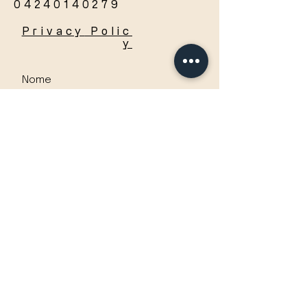
04240140279
Privacy
Polic
y
Accetto termini e condizioni
Visualizza termini d'uso
Invia