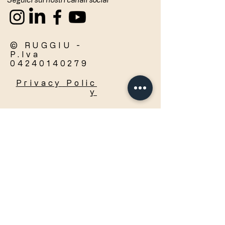
© RUGGIU -
P.Iva
04240140279
Privacy
Polic
y
Accetto termini e condizioni