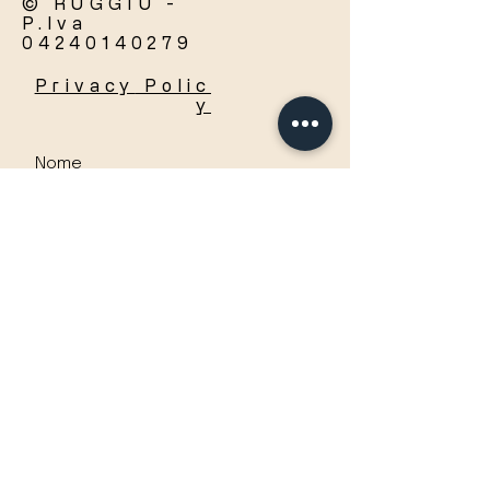
© RUGGIU -
P.Iva
04240140279
Privacy
Polic
y
Accetto termini e condizioni
Visualizza termini d'uso
Invia