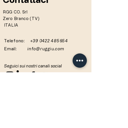
RGG CO. Srl
Zero Branco (TV)
ITALIA
Telefono:
+39 0422 485654
Email:
info@ruggiu.com
Seguici sui nostri canali social
© RUGGIU -
P.Iva
04240140279
Privacy
Polic
y