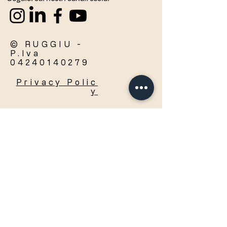
© RUGGIU -
P.Iva
04240140279
Privacy
Polic
y
Accetto termini e condizioni