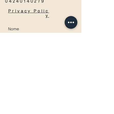
04240140279
Privacy
Polic
y
Accetto termini e condizioni
Visualizza termini d'uso
Invia