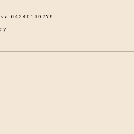
Iva 04240140279
cy