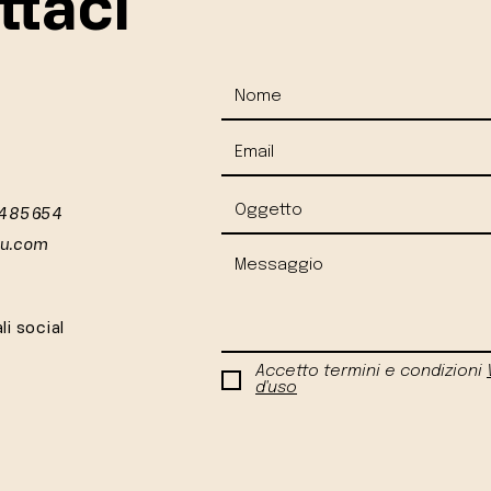
ttaci
 485654
iu.com
li social
Accetto termini e condizioni
d'uso