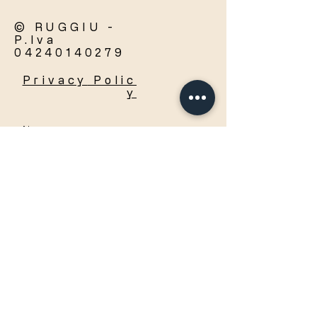
© RUGGIU -
P.Iva
04240140279
Privacy
Polic
y
Accetto termini e condizioni
Visualizza termini d'uso