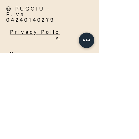
© RUGGIU -
P.Iva
04240140279
Privacy
Polic
y
Accetto termini e condizioni
Visualizza termini d'uso