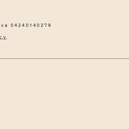
Iva 04240140279
cy