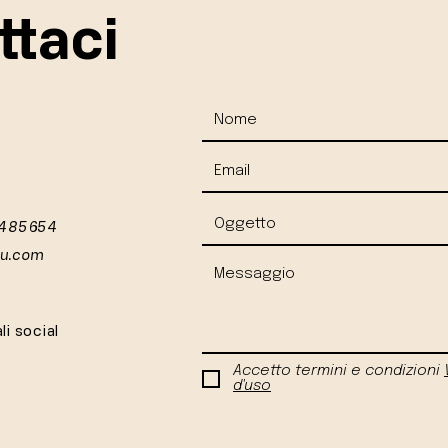
ttaci
 485654
iu.com
li social
Accetto termini e condizioni
d'uso