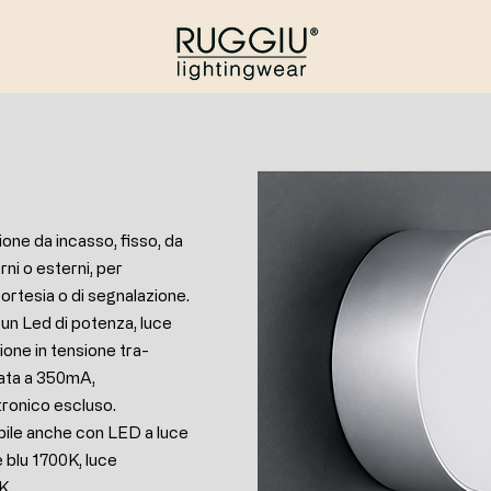
ione da incasso, fisso, da
erni o esterni, per
 cortesia o di segnalazione.
 un Led di potenza, luce
one in tensione tra-
zata a 350mA,
tronico escluso.
bile anche con LED a luce
 blu 1700K, luce
K.