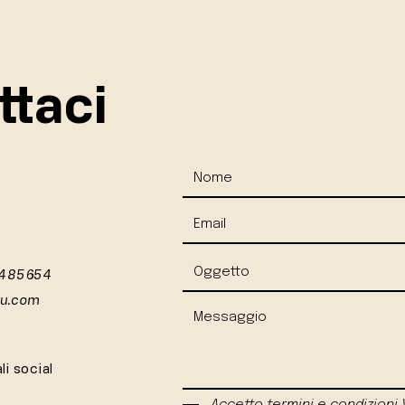
ttaci
 485654
iu.com
li social