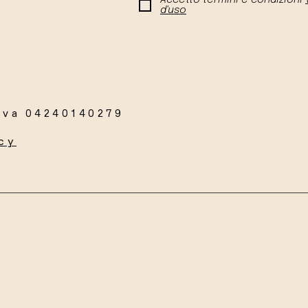
Accetto termini e condizioni
d'uso
Iva 04240140279
cy