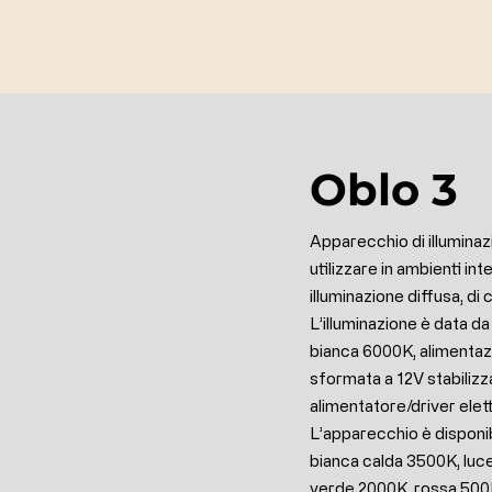
Oblo 3
Apparecchio di illuminaz
utilizzare in ambienti int
illuminazione diffusa, di
L’illuminazione è data da
bianca 6000K, alimentazi
sformata a 12V stabiliz
alimentatore/driver elet
L’apparecchio è disponi
bianca calda 3500K, luce
verde 2000K, rossa 500