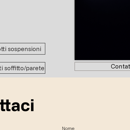
tti sospensioni
Contat
i soffitto/parete
ttaci