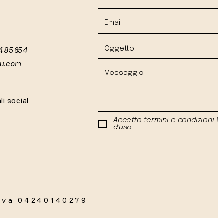
 485654
iu.com
li social
Accetto termini e condizioni
d'uso
Iva 04240140279