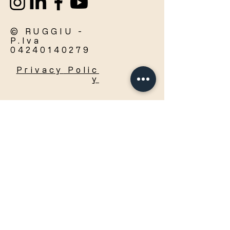
© RUGGIU -
P.Iva
04240140279
Privacy
Polic
y
Accetto termini e condizioni
Visualizza termini d'uso