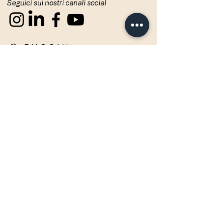
Seguici sui nostri canali social
© RUGGIU -
P.Iva
04240140279
Privacy
Polic
y
Accetto termini e condizioni