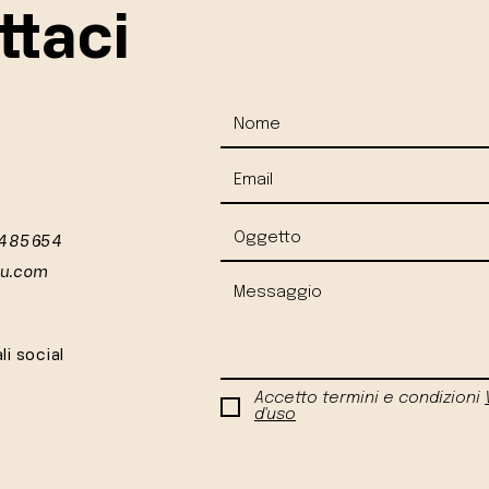
ttaci
 485654
iu.com
li social
Accetto termini e condizioni
d'uso