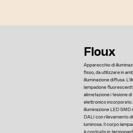
Floux
Apparecchio di illuminaz
fisso, da utilizzare in amb
illuminazione diffusa. L’i
lampadone fluorescent
alimetazione i tesione d
elettronico incorporato.
illuminazione LED SMD m
DALI con rilevamento di 
luminosa. Il corpo lampa
è costruito in termopast