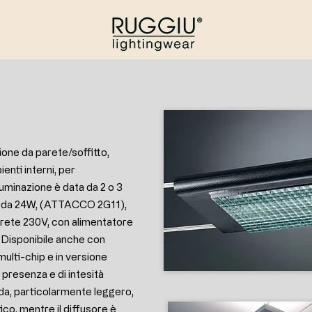
ione da parete/soffitto,
ienti interni, per
lluminazione è data da 2 o 3
i da 24W, (ATTACCO 2G11),
i rete 230V, con alimentatore
 Disponibile anche con
ulti-chip e in versione
presenza e di intesità
da, particolarmente leggero,
ico, mentre il diffusore è