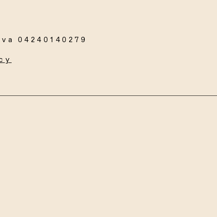
Iva 04240140279
cy