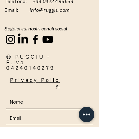
Telefono:
+39 0422 485654
Email:
info@ruggiu.com
Seguici sui nostri canali social
© RUGGIU -
P.Iva
04240140279
Privacy
Polic
y