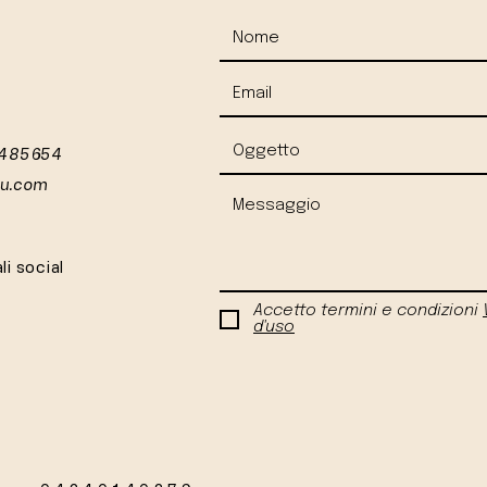
 485654
iu.com
li social
Accetto termini e condizioni
d'uso