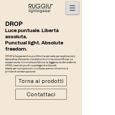
DROP
Luce puntuale. Libertà
assoluta.
Punctual light. Absolute
freedom.
DROP è l’apparecchio puntiforme pensato per applicazioni
decorative, d’accento morbido e illuminazione diffusa. La
sospensione minimale enfatizza la leggerezza del sistema
VR40, creando punti luce eleganti e discreti.
Ideale per composizioni multiple, scenari dinamici e
ambienti contemporanei.
Torna ai prodotti
Contattaci